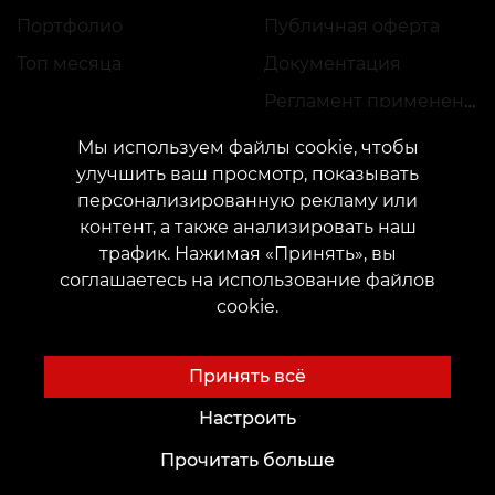
Портфолио
Публичная оферта
Топ месяца
Документация
Регламент применения акций
Мы используем файлы cookie, чтобы
улучшить ваш просмотр, показывать
персонализированную рекламу или
контент, а также анализировать наш
трафик. Нажимая «Принять», вы
КОНТАКТЫ
соглашаетесь на использование файлов
Свяжитесь с нами:
customers@vean-tattoo.com
cookie.
Сотрудничество:
marketing.veantattoo@gmail.com
Жалобы и предложения:
complaints@vean-tattoo.com
Принять всё
Запись и консультация по Украине бесплатно::
+380952011108
Настроить
Прочитать больше
Сайт разработан и обслуживается VEAN