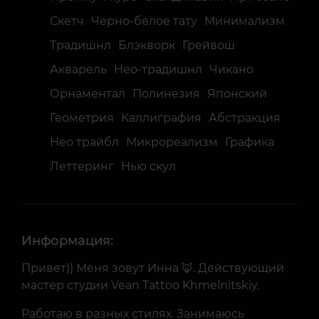
Скетч
Черно-белое тату
Минимализм
Традишнл
Блэкворк
Грейвош
Акварель
Нео-традишнл
Чикано
Орнаментал
Полинезия
Японский
Геометрия
Каллиграфия
Абстракция
Нео трайбл
Микрореализм
Графика
Леттеринг
Нью скул
Информация:
Привет)) Меня зовут Инна 🦊. Действующий
мастер студии Vean Tattoo Khmelnitskiy.
Работаю в разных стилях. Занимаюсь