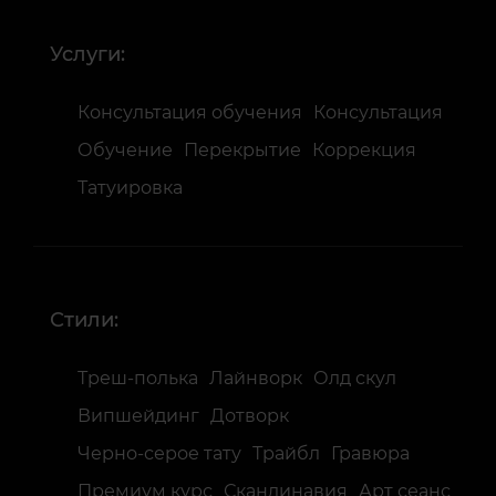
Услуги:
Консультация обучения
Консультация
Обучение
Перекрытие
Коррекция
Татуировка
Стили:
Треш-полька
Лайнворк
Олд скул
Випшейдинг
Дотворк
Черно-серое тату
Трайбл
Гравюра
Премиум курс
Скандинавия
Арт сеанс