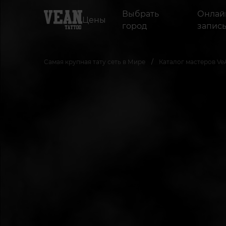
Выбрать
Онлай
Цены
город
запис
Самая крупная тату сеть в Мире
Каталог мастеров Ve