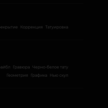
рекрытие
Коррекция
Татуировка
райбл
Гравюра
Черно-белое тату
Геометрия
Графика
Нью скул