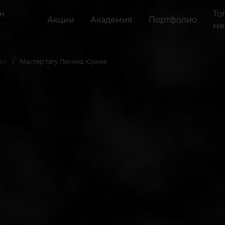
н
То
Акции
Академия
Портфолио
ь
ме
An
Мастер тату Леонид Юрьев