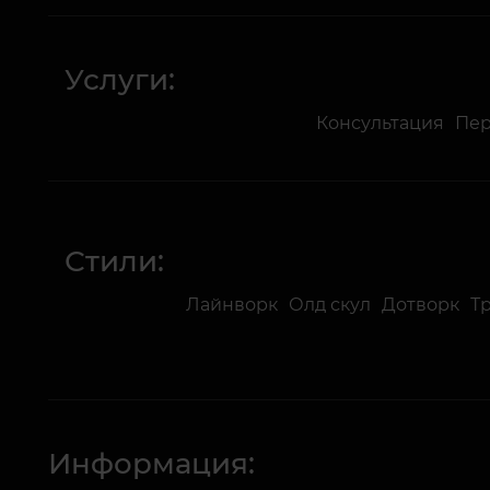
Услуги:
Консультация
Пе
Стили:
Лайнворк
Олд скул
Дотворк
Т
Информация: