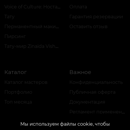
Voice of Culture: Ностальгия по 2000-м
Оплата
Тату
Гарантия резервации
Перманентный макияж
Оставить отзыв
Пирсинг
Тату-мир Zinaida Vishenka
Каталог
Важное
Каталог мастеров
Конфиденциальность
Портфолио
Публичная оферта
Топ месяца
Документация
Регламент применения акций
Мы используем файлы cookie, чтобы