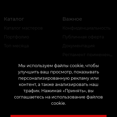
Каталог
Важное
Каталог мастеров
Конфиденциальность
Портфолио
Публичная оферта
Топ месяца
Документация
Регламент применения акций
Мы используем файлы cookie, чтобы
улучшить ваш просмотр, показывать
персонализированную рекламу или
контент, а также анализировать наш
трафик. Нажимая «Принять», вы
КОНТАКТЫ
соглашаетесь на использование файлов
Свяжитесь с нами:
customers@vean-tattoo.com
cookie.
Сотрудничество:
marketing.veantattoo@gmail.com
Жалобы и предложения:
complaints@vean-tattoo.com