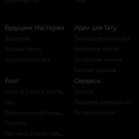
Партнёрство
Уход
Будущим Мастерам
Идеи для Тату
Академия
Тату-шрифты онлайн
Аренда места
Генератор тату AI
Трудоустройство
Авторские эскизы
Каталог эскизов
Блог
Сервисы
Voice of Culture: Ностальгия по 2000-м
Оплата
Тату
Гарантия резервации
Перманентный макияж
Оставить отзыв
Пирсинг
Тату-мир Zinaida Vishenka