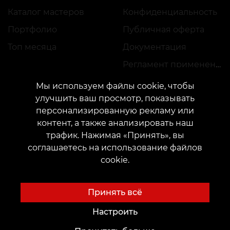
Каталог мастеров
Конфиденциальность
Портфолио
Публичная оферта
Топ месяца
Документация
Регламент применения акций
Мы используем файлы cookie, чтобы
улучшить ваш просмотр, показывать
персонализированную рекламу или
контент, а также анализировать наш
трафик. Нажимая «Принять», вы
КОНТАКТЫ
соглашаетесь на использование файлов
Свяжитесь с нами:
customers@vean-tattoo.com
cookie.
Сотрудничество:
marketing.veantattoo@gmail.com
Жалобы и предложения:
complaints@vean-tattoo.com
Принять всё
Запись и консультация по Украине бесплатно::
+380952011108
Настроить