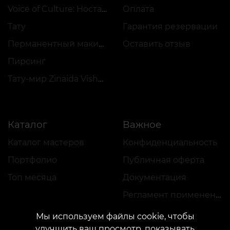
Voice of Culture: Ностальгия по 2000-м
Оплата
Тату
Гарантия резервации
Перманентный макияж
Оставить отзыв
Пирсинг
Тату-мир Zinaida Vishenka
Каталог
Важное
Каталог мастеров
Конфиденциальность
Портфолио
Публичная оферта
Топ месяца
Документация
Регламент применения акций
Мы используем файлы cookie, чтобы
улучшить ваш просмотр, показывать