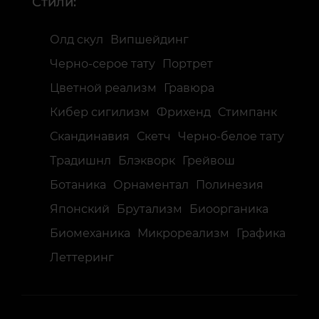
Стили:
Олд скул
Випшейдинг
Черно-серое тату
Портрет
Цветной реализм
Гравюра
Кибер сигилизм
Фрихенд
Стимпанк
Скандинавия
Скетч
Черно-белое тату
Традишнл
Блэкворк
Грейвош
Ботаника
Орнаментал
Полинезия
Японский
Брутализм
Биоорганика
Биомеханика
Микрореализм
Графика
Леттеринг