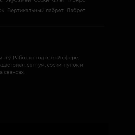
с
Укус змеи
Соски
Флет
Монро
ок
Вертикальный лабрет
Лабрет
нгу. Работаю год в этой сфере.
ндастриал, септум, соски, пупок и
а сеансах.