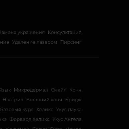
Замена украшения
Консультация
ение
Удаление лазером
Пирсинг
Язык
Микродермал
Смайл
Конч
Нострил
Внешний конч
Бридж
Базовый курс
Хеликс
Укус паука
чка
Форвард Хеликс
Укус Ангела