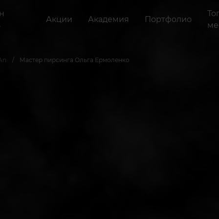
н
То
Акции
Академия
Портфолио
ь
ме
An
Мастер пирсинга Ольга Ермоленко