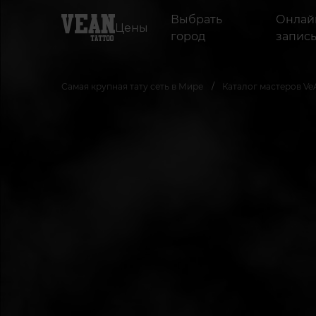
Выбрать
Онлай
Цены
город
запис
Самая крупная тату сеть в Мире
Каталог мастеров Ve