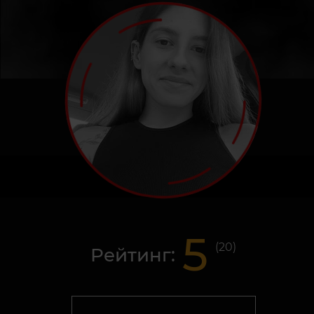
5
(
20
)
Рейтинг: