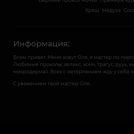
Верхний прокол мочки
Премиум кур
Хрящ
Медуза
Сос
Информация:
Всем привет. Меня зовут Оля, я мастер по пирси
Любимые проколы: хеликс, конч, трагус, руук, и
микродермал. Всех с нетерпением жду у себя н
С уважением твой мастер Оля.