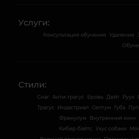
Услуги:
Консультация обучения
Удаление
Обуч
Стили:
Снаг
Анти-трагус
Бровь
Дейт
Руук
Трагус
Индастриал
Септум
Губа
Пуп
Френулум
Внутренний конч
Кибер-байтс
Укус собаки
Мо