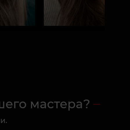
шего мастера?
и.