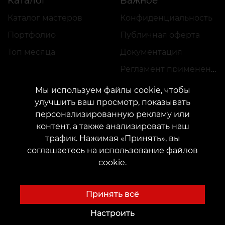
Каталог
Важное
Каталог мастеров
Конфиденциальность
Портфолио
Публичная оферта
Топ месяца
Документация
Регламент применения акций
Мы используем файлы cookie, чтобы
улучшить ваш просмотр, показывать
персонализированную рекламу или
контент, а также анализировать наш
трафик. Нажимая «Принять», вы
КОНТАКТЫ
соглашаетесь на использование файлов
Свяжитесь с нами:
customers@vean-tattoo.com
cookie.
Сотрудничество:
marketing.veantattoo@gmail.com
Жалобы и предложения:
complaints@vean-tattoo.com
Принять всё
Запись и консультация по Украине бесплатно::
+380952011108
Настроить