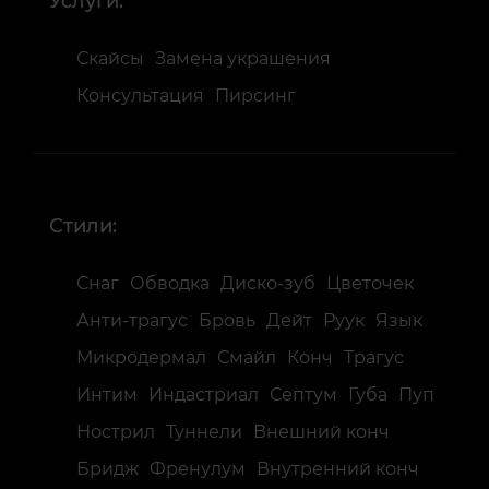
Услуги:
Скайсы
Замена украшения
Консультация
Пирсинг
Стили:
Снаг
Обводка
Диско-зуб
Цветочек
Анти-трагус
Бровь
Дейт
Руук
Язык
Микродермал
Смайл
Конч
Трагус
Интим
Индастриал
Септум
Губа
Пуп
Нострил
Туннели
Внешний конч
Бридж
Френулум
Внутренний конч