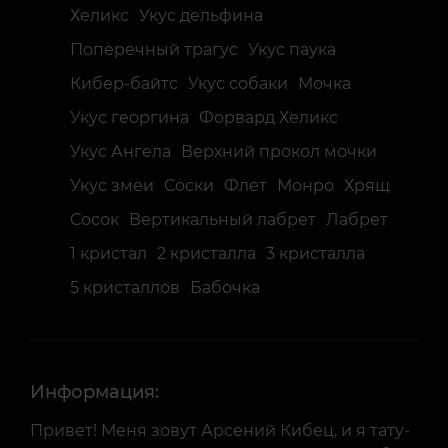
Хеликс
Укус дельфина
Поперечный трагус
Укус паука
Кибер-байтс
Укус собаки
Мочка
Укус георгина
Форвард Хеликс
Укус Ангела
Верхний прокол мочки
Укус змеи
Соски
Флет
Монро
Хрящ
Сосок
Вертикальный лабрет
Лабрет
1 кристал
2 кристалла
3 кристалла
5 кристаллов
Бабочка
Информация:
Привет! Меня зовут Арсений Кибец, и я тату-