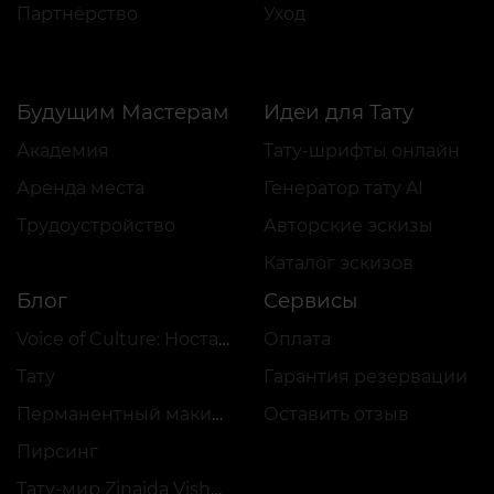
Партнёрство
Уход
Будущим Мастерам
Идеи для Тату
Академия
Тату-шрифты онлайн
Аренда места
Генератор тату AI
Трудоустройство
Авторские эскизы
Каталог эскизов
Блог
Сервисы
Voice of Culture: Ностальгия по 2000-м
Оплата
Тату
Гарантия резервации
Перманентный макияж
Оставить отзыв
Пирсинг
Тату-мир Zinaida Vishenka