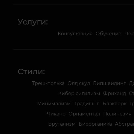
Услуги:
Консультация
Обучение
Пе
Стили:
Треш-полька
Олд скул
Випшейдинг
Д
Кибер сигилизм
Фрихенд
С
Минимализм
Традишнл
Блэкворк
Г
Чикано
Орнаментал
Полинезия
Брутализм
Биоорганика
Абстра