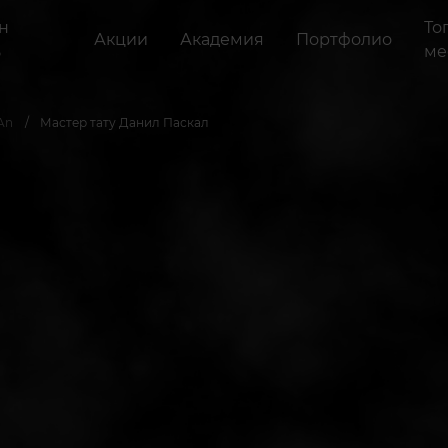
н
То
Акции
Академия
Портфолио
ь
ме
An
Мастер тату Данил Паскал