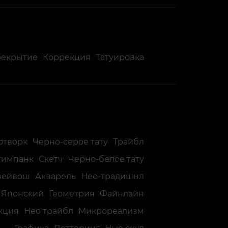
рекрытие
Коррекция
Татуировка
отворк
Черно-серое тату
Трайбл
тимпанк
Скетч
Черно-белое тату
рейвош
Акварель
Нео-традишнл
Японский
Геометрия
Файнлайн
кция
Нео трайбл
Микрореализм