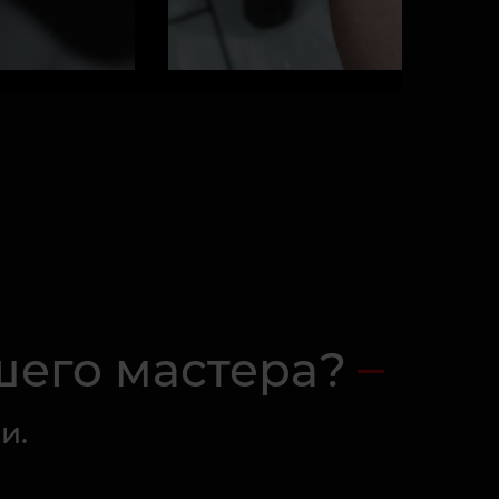
шего мастера?
и.