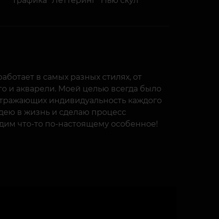
Графика
Леттеринг
Нью скул
работает в самых разных стилях, от
го и акварели. Моей целью всегда было
 отражающих индивидуальность каждого
идею в жизнь и сделаю процесс
дим что-то по-настоящему особенное!