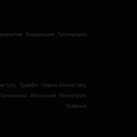
рекрытие
Коррекция
Татуировка
е тату
Трайбл
Черно-белое тату
Полинезия
Японский
Геометрия
Графика