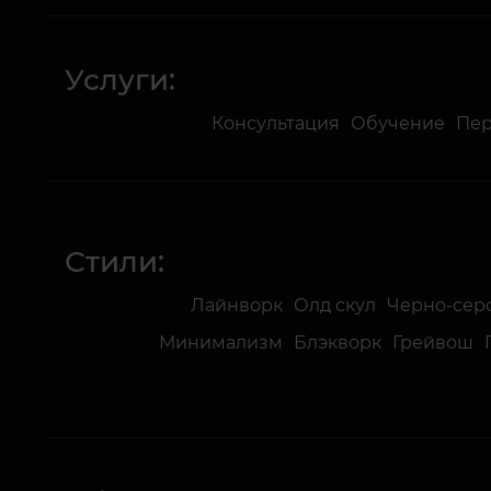
Услуги:
Консультация
Обучение
Пе
Стили:
Лайнворк
Олд скул
Черно-серо
Минимализм
Блэкворк
Грейвош