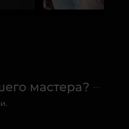
шего мастера?
и.