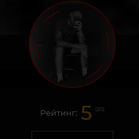
5
(
20
)
Рейтинг: