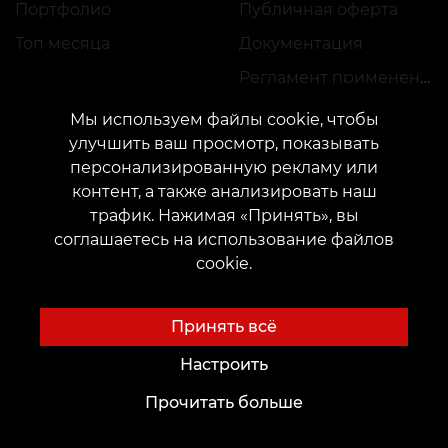
Портфолио
Публичная оферта
Топ месяца
Документация
Регламент применения акций
Мы используем файлы cookie, чтобы
улучшить ваш просмотр, показывать
персонализированную рекламу или
контент, а также анализировать наш
трафик. Нажимая «Принять», вы
КОНТАКТЫ
соглашаетесь на использование файлов
Свяжитесь с нами:
customers@vean-tattoo.com
cookie.
Сотрудничество:
marketing.veantattoo@gmail.com
Жалобы и предложения:
complaints@vean-tattoo.com
Принять всё
Запись и консультация по Украине бесплатно::
+380952011108
Настроить
Прочитать больше
Сайт разработан и обслуживается VEAN
BUSINESS GROUP