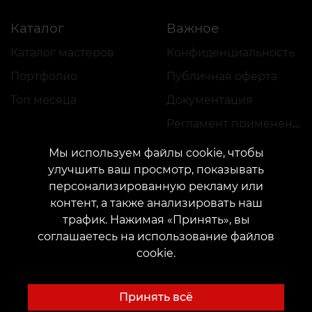
Каталог
Важное
Каталог мастеров
Конфиденциальность
Портфолио
Публичная оферта
Топ месяца
Документация
Регламент применения акций
Мы используем файлы cookie, чтобы
улучшить ваш просмотр, показывать
персонализированную рекламу или
контент, а также анализировать наш
трафик. Нажимая «Принять», вы
КОНТАКТЫ
соглашаетесь на использование файлов
Свяжитесь с нами:
customers@vean-tattoo.com
cookie.
Сотрудничество:
marketing.veantattoo@gmail.com
Жалобы и предложения:
complaints@vean-tattoo.com
Принять всё
Запись и консультация по Украине бесплатно::
+380952011108