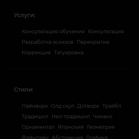
Услуги:
Консультация обучения
Консультация
Разработка эскизов
Перекрытие
Коррекция
Татуировка
Стили:
Лайнворк
Олд скул
Дотворк
Трайбл
Традишнл
Нео-традишнл
Чикано
Орнаментал
Японский
Геометрия
Файнлайн
Абстракция
Графика