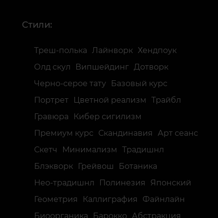
Стили:
Треш-полька
Лайнворк
Хендпоук
Олд скул
Випшейдинг
Дотворк
Черно-серое тату
Базовый курс
Портрет
Цветной реализм
Трайбл
Гравюра
Кибер сигилизм
Премиум курс
Скандинавия
Арт сеанс
Скетч
Минимализм
Традишнл
Блэкворк
Грейвош
Ботаника
Нео-традишнл
Полинезия
Японский
Геометрия
Каллиграфия
Файнлайн
Биоорганика
Барокко
Абстракция