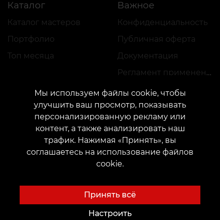
Каталог
Важное
Каталог мастеров
Конфиденциальность
Портфолио
Публичная оферта
Топ месяца
Документация
Регламент применения акций
Мы используем файлы cookie, чтобы
улучшить ваш просмотр, показывать
персонализированную рекламу или
контент, а также анализировать наш
трафик. Нажимая «Принять», вы
КОНТАКТЫ
соглашаетесь на использование файлов
Свяжитесь с нами:
customers@vean-tattoo.com
cookie.
Сотрудничество:
marketing.veantattoo@gmail.com
Жалобы и предложения:
complaints@vean-tattoo.com
Принять всё
Запись и консультация по Украине бесплатно::
+380952011108
Настроить