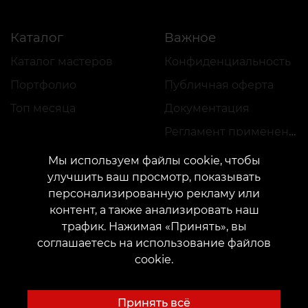
Каталог
Важное
Каталог мастеров
Конфиденциальность
Портфолио
Публичная оферта
Топ месяца
Документация
Регламент применения акций
Мы используем файлы cookie, чтобы
улучшить ваш просмотр, показывать
персонализированную рекламу или
контент, а также анализировать наш
трафик. Нажимая «Принять», вы
КОНТАКТЫ
соглашаетесь на использование файлов
Свяжитесь с нами:
customers@vean-tattoo.com
cookie.
Сотрудничество:
marketing.veantattoo@gmail.com
Жалобы и предложения:
complaints@vean-tattoo.com
Принять всё