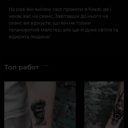
На разі він виілює свої проекти в Києві, де і
чекає вас на сеанс. Завітавши до нього на
сеанс ви відчуєте, що він не тільки
талановитий майстер, але ще й дуже світла та
відкрита людина."
Топ работ