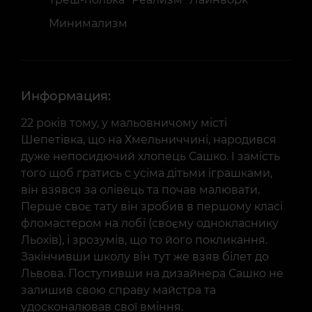
Минимализм
Информация:
22 років тому, у мальовничому місті
Шепетівка, що на Хмельниччині, народився
дуже непосидючий хлопець Сашко. І замість
того щоб гратись с усіма дітьми іграшками,
він взявся за олівець та почав малювати.
Перше своє тату він зробив в першому класі
фломастером на лобі (своєму однокласнику
Льохів), і зрозумів, що то його покликання.
Закінчивши школу він тут же взяв білет до
Львова. Поступивши на дизайнера Сашко не
залишив свою справу майстра та
удосконалював свої вміння.