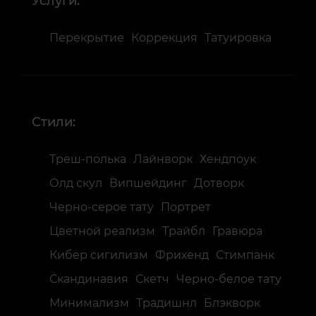
Услуги:
Перекрытие
Коррекция
Татуировка
Стили:
Треш-полька
Лайнворк
Хендпоук
Олд скул
Випшейдинг
Дотворк
Черно-серое тату
Портрет
Цветной реализм
Трайбл
Гравюра
Кибер сигилизм
Фрихенд
Стимпанк
Скандинавия
Скетч
Черно-белое тату
Минимализм
Традишнл
Блэкворк