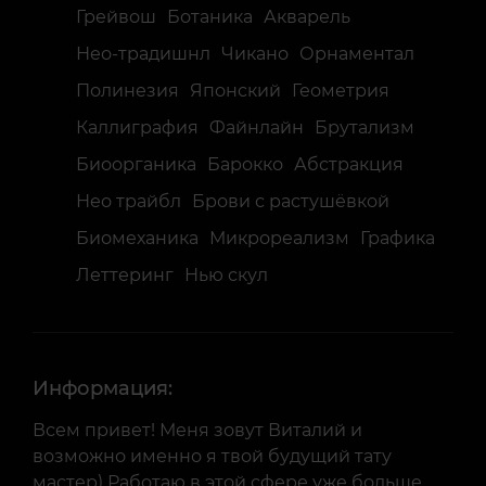
Грейвош
Ботаника
Акварель
Нео-традишнл
Чикано
Орнаментал
Полинезия
Японский
Геометрия
Каллиграфия
Файнлайн
Брутализм
Биоорганика
Барокко
Абстракция
Нео трайбл
Брови с растушёвкой
Биомеханика
Микрореализм
Графика
Леттеринг
Нью скул
Информация:
Всем привет! Меня зовут Виталий и
возможно именно я твой будущий тату
мастер) Работаю в этой сфере уже больше