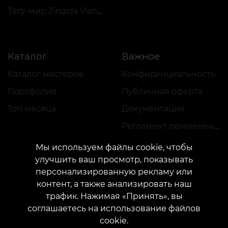
Тату-мир Zinaida Vishenka
Каталог
Важное
Каталог мастеров
Конфиденциальность
Портфолио
Публичная оферта
Топ месяца
Документация
Регламент применения акций
Мы используем файлы cookie, чтобы
улучшить ваш просмотр, показывать
персонализированную рекламу или
контент, а также анализировать наш
трафик. Нажимая «Принять», вы
КОНТАКТЫ
соглашаетесь на использование файлов
Свяжитесь с нами:
customers@vean-tattoo.com
cookie.
Сотрудничество:
marketing.veantattoo@gmail.com