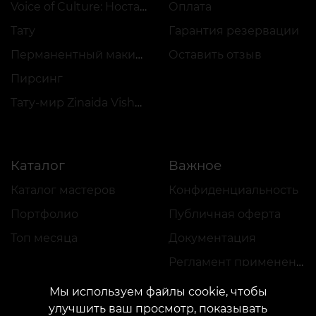
Voice of Culture: Ностальгия по 2000-м
Оплата
Тату
Гарантия резервации
Перманентный макияж
Оставить отзыв
Пирсинг
Тату-мир Zinaida Vishenka
Каталог
Важное
Каталог мастеров
Конфиденциальность
Портфолио
Публичная оферта
Топ месяца
Документация
Регламент применения акций
Мы используем файлы cookie, чтобы
улучшить ваш просмотр, показывать