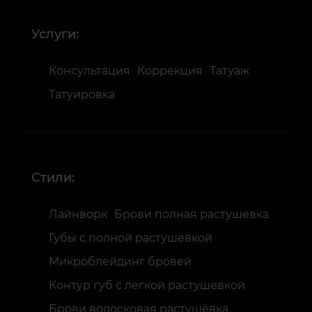
Услуги:
Консультация
Коррекция
Татуаж
Татуировка
Стили:
Лайнворк
Брови полная растушевка
Губы с полной растушевкой
Микроблейдинг бровей
Контур губ с легкой растушевкой
Брови волосковая растушёвка