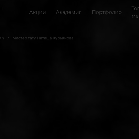
н
То
Акции
Академия
Портфолио
ь
ме
An
Мастер тату Наташа Курьянова