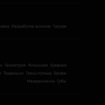
ровка
Разработка эскизов
Татуаж
м
Геометрия
Японский
Графика
л
Традишнл
Треш-полька
Брови
Межресничка
Губы