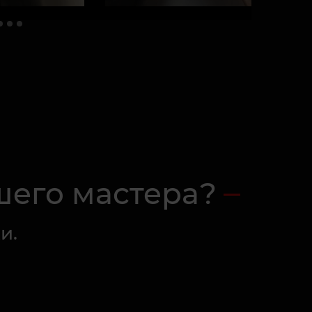
шего мастера?
и.