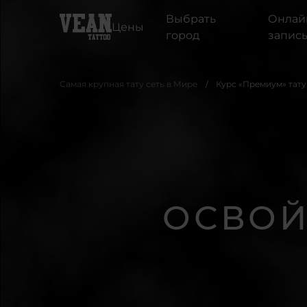
Выбрать
Онлай
Цены
город
запис
Самая крупная тату сеть в Мире
Курс «Премиум» тату
ОСВОЙ