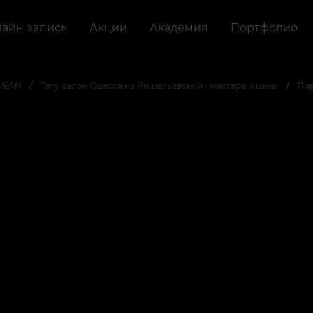
айн запись
Акции
Академия
Портфолио
 VEAN
Тату салон Одесса на Ришельевской - мастера и цены
Пир