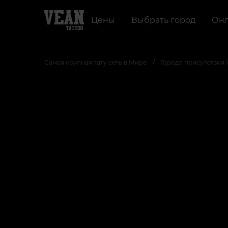
Цены
Выбрать город
Онл
Самая крупная тату сеть в Мире
Города присутствия