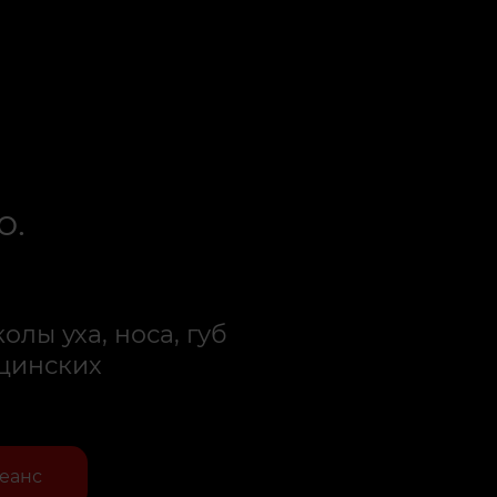
о.
олы уха, носа, губ
ицинских
сеанс