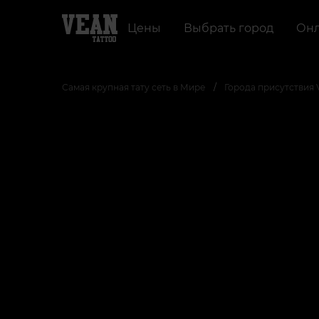
Цены
Выбрать город
Онл
Самая крупная тату сеть в Мире
Города присутствия