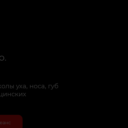
Е
о.
олы уха, носа, губ
ицинских
сеанс