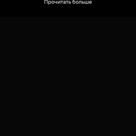
Прочитать больше
Отправить
О нас
Клиентам
О нас
Карты и бонусы
Выбрать город
Цены
Новости
Акции