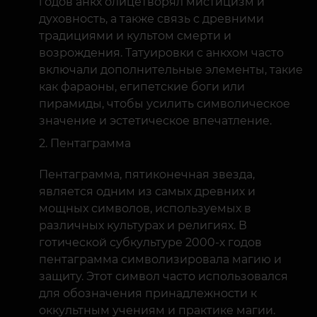
годов анкх олицетворял мистицизм и
духовность, а также связь с древними
традициями и культом смерти и
возрождения. Татуировки с анкхом часто
включали дополнительные элементы, такие
как фараоны, египетские боги или
пирамиды, чтобы усилить символическое
значение и эстетическое впечатление.
Пентаграмма
Пентаграмма, пятиконечная звезда,
является одним из самых древних и
мощных символов, используемых в
различных культурах и религиях. В
готической субкультуре 2000-х годов
пентаграмма символизировала магию и
защиту. Этот символ часто использовался
для обозначения принадлежности к
оккультным учениям и практике магии.