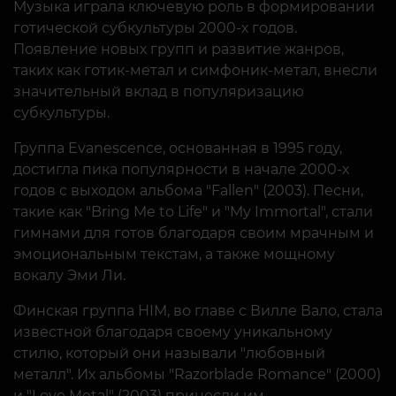
Музыка играла ключевую роль в формировании
готической субкультуры 2000-х годов.
Появление новых групп и развитие жанров,
таких как готик-метал и симфоник-метал, внесли
значительный вклад в популяризацию
субкультуры.
Группа Evanescence, основанная в 1995 году,
достигла пика популярности в начале 2000-х
годов с выходом альбома "Fallen" (2003). Песни,
такие как "Bring Me to Life" и "My Immortal", стали
гимнами для готов благодаря своим мрачным и
эмоциональным текстам, а также мощному
вокалу Эми Ли.
Финская группа HIM, во главе с Вилле Вало, стала
известной благодаря своему уникальному
стилю, который они называли "любовный
металл". Их альбомы "Razorblade Romance" (2000)
и "Love Metal" (2003) принесли им