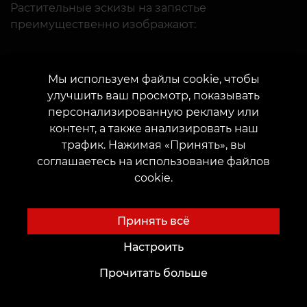
Растительные эскизы на запястье
преимущественно изображают:
Корни или кору дерева.
Мы используем файлы cookie, чтобы
улучшить ваш просмотр, показывать
персонализированную рекламу или
Листья.
контент, а также анализировать наш
трафик. Нажимая «Принять», вы
соглашаетесь на использование файлов
Побеги бамбука.
cookie.
Разнообразные грибы.
Принять всё
Настроить
Одуванчики.
Прочитать больше
Цветы, в том числе экзотические.