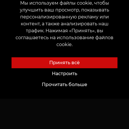
Мы используем файлы cookie, чтобы
Трудоустройство
Авторские эскизы
улучшить ваш просмотр, показывать
Каталог эскизов
персонализированную рекламу или
Блог
Сервисы
контент, а также анализировать наш
трафик. Нажимая «Принять», вы
Voice of Culture: Ностальгия по 2000-м
Оплата
соглашаетесь на использование файлов
Тату
Гарантия резервации
cookie.
Перманентный макияж
Оставить отзыв
Принять всё
Пирсинг
Тату-мир Zinaida Vishenka
Настроить
Прочитать больше
Каталог
Важное
Каталог мастеров
Конфиденциальность
Портфолио
Публичная оферта
Топ месяца
Документация