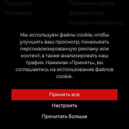
Портфолио
Публичная оферта
Топ месяца
Документация
Регламент применения акций
Мы используем файлы cookie, чтобы
улучшить ваш просмотр, показывать
персонализированную рекламу или
контент, а также анализировать наш
трафик. Нажимая «Принять», вы
КОНТАКТЫ
соглашаетесь на использование файлов
Свяжитесь с нами:
customers@vean-tattoo.com
cookie.
Сотрудничество:
marketing.veantattoo@gmail.com
Жалобы и предложения:
complaints@vean-tattoo.com
Принять всё
Запись и консультация по Украине бесплатно::
+380952011108
Настроить
Прочитать больше
Сайт разработан и обслуживается VEAN
BUSINESS GROUP