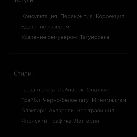
Услуги:
Консультация
Перекрытие
Коррекция
Удаление лазером
Удаление ремувером
Татуировка
Стили:
Треш-полька
Лайнворк
Олд скул
Трайбл
Черно-белое тату
Минимализм
Блэкворк
Акварель
Нео-традишнл
Японский
Графика
Леттеринг