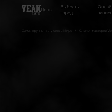
Выбрать
Онлай
Цены
город
запис
Самая крупная тату сеть в Мире
Каталог мастеров Ve