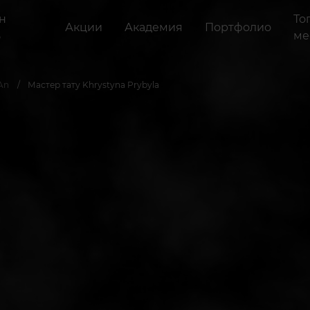
н
То
Акции
Академия
Портфолио
ь
ме
An
Мастер тату Khrystyna Prybyla