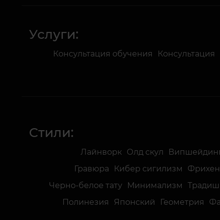
Услуги:
Консультация обучения
Консультация
Стили:
Лайнворк
Олд скул
Випшейдин
Гравюра
Кибер сигилизм
Фрихен
Черно-белое тату
Минимализм
Традиш
Полинезия
Японский
Геометрия
Ф