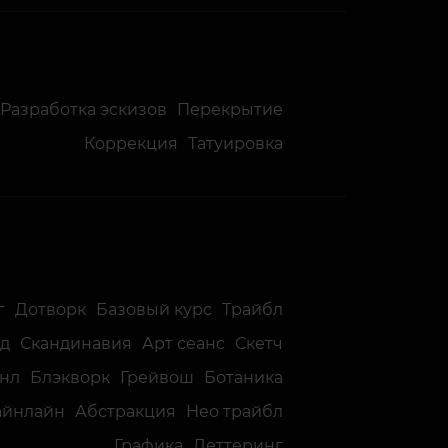
Разработка эскизов
Перекрытие
Коррекция
Татуировка
г
Дотворк
Базовый курс
Трайбл
д
Скандинавия
Арт сеанс
Скетч
нл
Блэкворк
Грейвош
Ботаника
айнлайн
Абстракция
Нео трайбл
Графика
Леттеринг