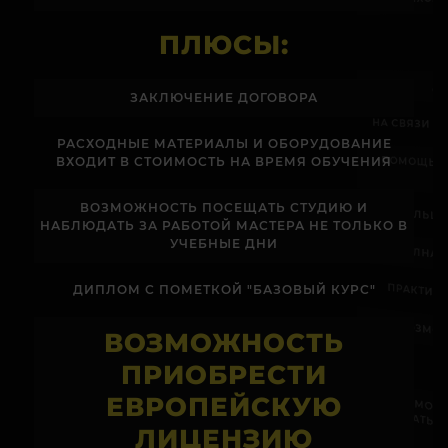
ПЛЮСЫ:
Д
ЗАКЛЮЧЕНИЕ ДОГОВОРА
НА СВЯЗИ 
РАСХОДНЫЕ МАТЕРИАЛЫ И ОБОРУДОВАНИЕ
ПОМОЩЬ В
ВХОДИТ В СТОИМОСТЬ НА ВРЕМЯ ОБУЧЕНИЯ
ВОЗМОЖНОСТЬ ПОСЕЩАТЬ СТУДИЮ И
БОЛЬШЕ
НАБЛЮДАТЬ ЗА РАБОТОЙ МАСТЕРА НЕ ТОЛЬКО В
УЧЕБНЫЕ ДНИ
ПОЛНАЯ
ПРАКТИК
ДИПЛОМ С ПОМЕТКОЙ "БАЗОВЫЙ КУРС"
ВОЗМО
ВОЗМОЖНОСТЬ
ПРИОБРЕСТИ
ЕВРОПЕЙСКУЮ
ВОЗМОЖ
НАБЛЮДАТЬ
ЛИЦЕНЗИЮ