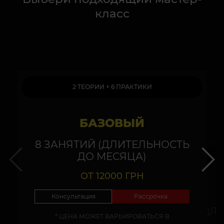
класс
2 ТЕОРИИ + 6 ПРАКТИКИ
БАЗОВЫЙ
4
8 ЗАНЯТИЙ (ДЛИТЕЛЬНОСТЬ
ДО МЕСЯЦА)
ОТ 12000 ГРН
Консультация
Рассрочка
* ЦЕНА МОЖЕТ ВАРЬИРОВАТЬСЯ В