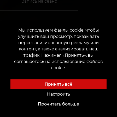
Запись на сеанс
ПН-ВС
10:00
–
19:00
Мы используем файлы cookie, чтобы
улучшить ваш просмотр, показывать
персонализированную рекламу или
+380952011108
контент, а также анализировать наш
трафик. Нажимая «Принять», вы
соглашаетесь на использование файлов
г. Хмельницкий
cookie.
Улица Героев Майдана, 24
Принять всё
Настроить
Прочитать больше