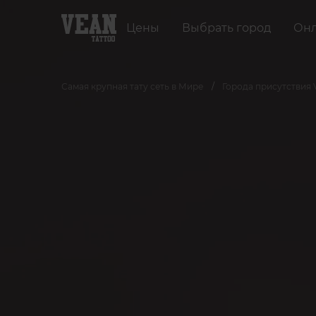
Цены
Выбрать город
Онл
Самая крупная тату сеть в Мире
Города присутствия