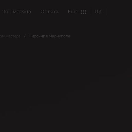
Топ месяца
Оплата
Еще
UK
ром мастера
Пирсинг в Мариуполе