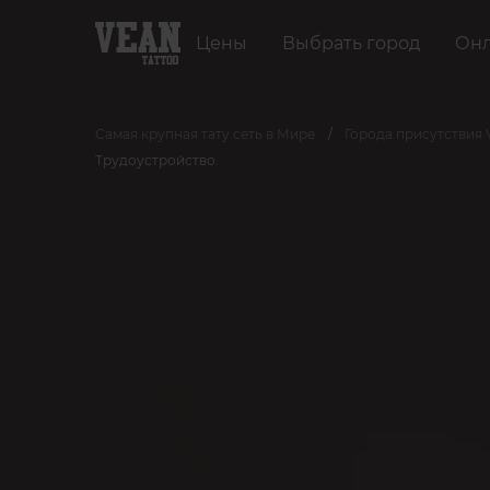
Цены
Выбрать город
Онл
Самая крупная тату сеть в Мире
Города присутствия
Трудоустройство.