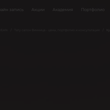
айн запись
Акции
Академия
Портфолио
 VEAN
Тату салон Винница - цены, портфолио и консультация
Ку