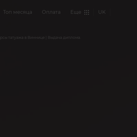
Топ месяца
Оплата
Еще
UK
рсы татуажа в Виннице | Выдача диплома.