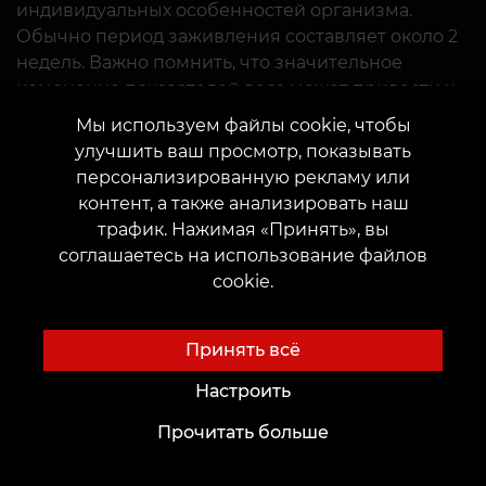
индивидуальных особенностей организма.
Обычно период заживления составляет около 2
недель. Важно помнить, что значительное
изменение показателей веса может привести к
деформации тату на ребрах. Если вы планируете
Мы используем файлы cookie, чтобы
беременность или находитесь на пути к
улучшить ваш просмотр, показывать
похудению, лучше подождать с нанесением
персонализированную рекламу или
татуировки.
контент, а также анализировать наш
трафик. Нажимая «Принять», вы
соглашаетесь на использование файлов
cookie.
Принять всё
Настроить
Прочитать больше