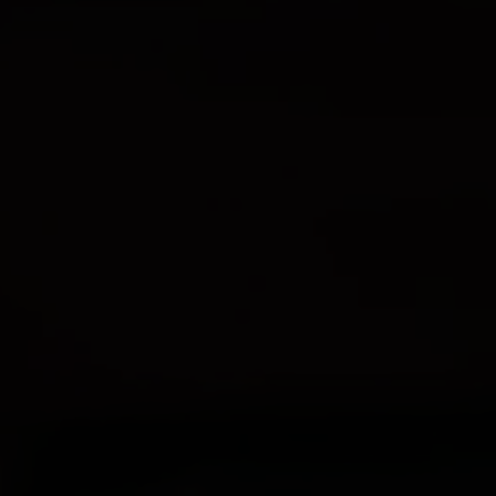
Мы используем файлы cookie, чтобы
улучшить ваш просмотр, показывать
персонализированную рекламу или
контент, а также анализировать наш
трафик. Нажимая «Принять», вы
соглашаетесь на использование файлов
cookie.
Принять всё
Настроить
Прочитать больше