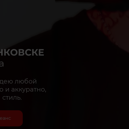
НКОВСКЕ
а
идею любой
 и аккуратно,
стиль.
сеанс