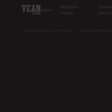
Выбрать
Онлай
Цены
город
запис
Самая крупная тату сеть в Мире
Города присутствия