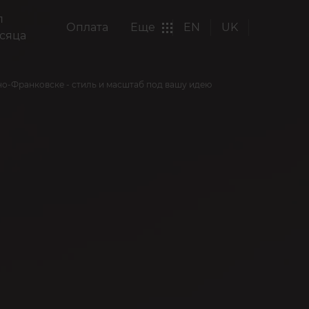
п
Оплата
Еще
EN
UK
сяца
но-Франковске - стиль и масштаб под вашу идею