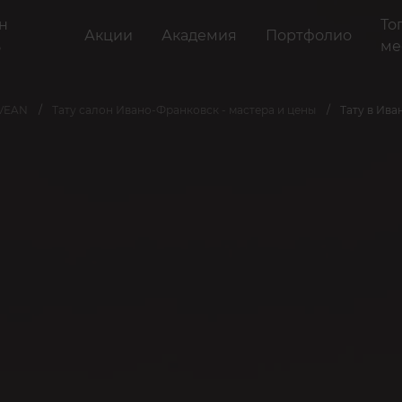
н
То
Акции
Академия
Портфолио
ь
ме
 VEAN
Тату салон Ивано-Франковск - мастера и цены
Тату в Ива