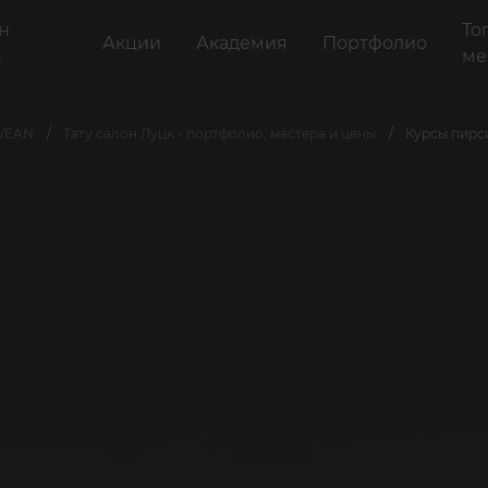
н
То
Акции
Академия
Портфолио
ь
ме
 VEAN
Тату салон Луцк - портфолио, мастера и цены
Курсы пирси