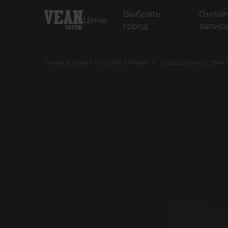
Выбрать
Онлай
Цены
город
запис
Самая крупная тату сеть в Мире
Города присутствия