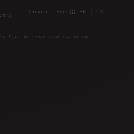
п
Оплата
Еще
EN
UK
сяца
нга Луцк - программа и практические занятия