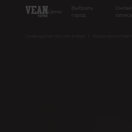
Выбрать
Онлай
Цены
город
запис
Самая крупная тату сеть в Мире
Города присутствия