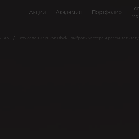
н
То
Акции
Академия
Портфолио
ь
ме
 VEAN
Тату салон Харьков Black - выбрать мастера и рассчитать тату