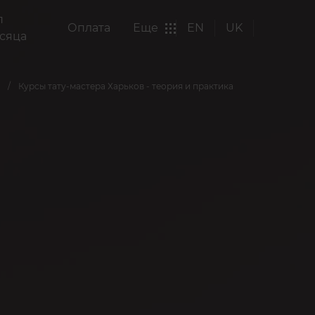
п
Оплата
Еще
EN
UK
сяца
Курсы тату-мастера Харьков - теория и практика