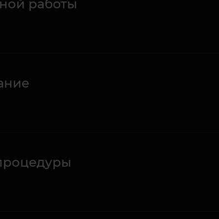
ной работы
ание
процедуры