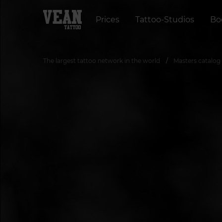
Prices
Tattoo-Studios
Bo
The largest tattoo network in the world
Masters catalog