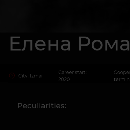
Елена Ром
Career start:
Cooper
City:
Izmail
2020
termin
Peculiarities: