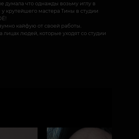
не думала что однажды возьму иглу в
я у крутейшего мастера Тины в студии
ОЁ!
умно кайфую от своей работы.
а лицах людей, которые уходят со студии