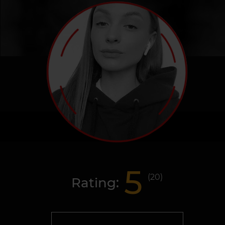
5
(
20
)
Rating: